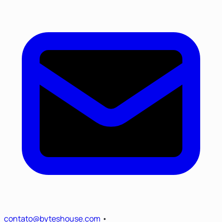
contato@byteshouse.com
•