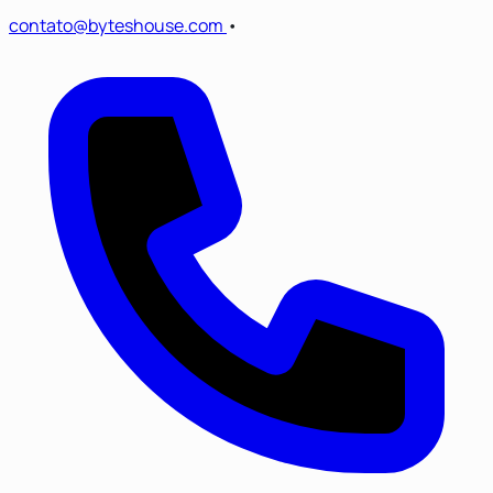
contato@byteshouse.com
•