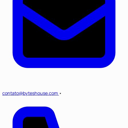
contato@byteshouse.com
•