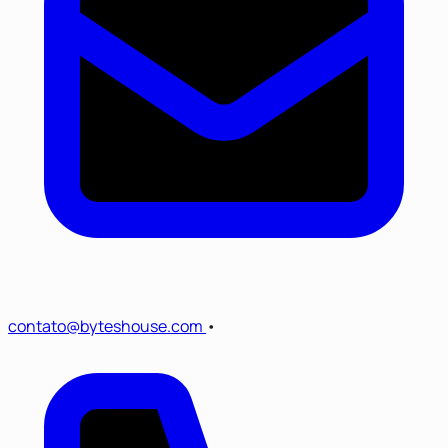
contato@byteshouse.com
•